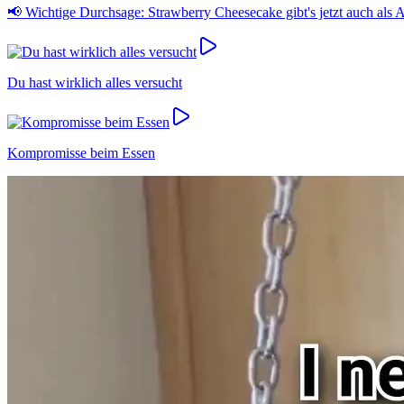
📢 Wichtige Durchsage: Strawberry Cheesecake gibt's jetzt auch als
Du hast wirklich alles versucht
Kompromisse beim Essen