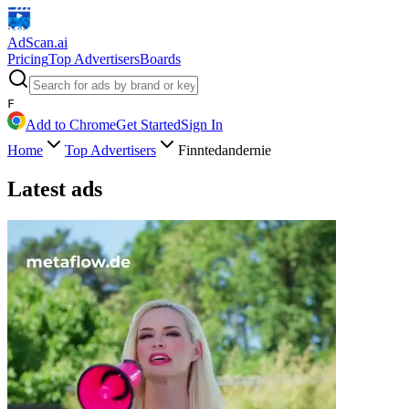
AdScan
.ai
Pricing
Top Advertisers
Boards
F
Add to Chrome
Get Started
Sign In
Home
Top Advertisers
Finntedandernie
Latest ads